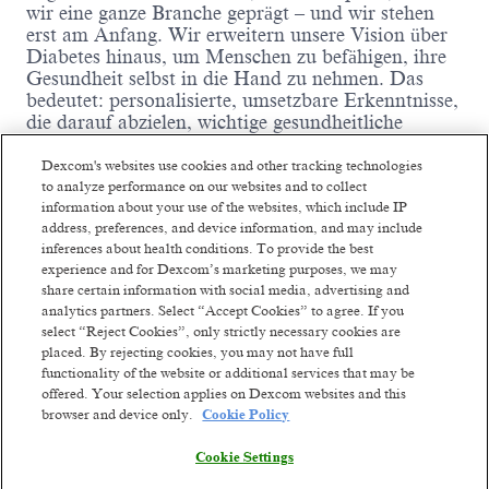
wir eine ganze Branche geprägt – und wir stehen
erst am Anfang. Wir erweitern unsere Vision über
Diabetes hinaus, um Menschen zu befähigen, ihre
Gesundheit selbst in die Hand zu nehmen. Das
bedeutet: personalisierte, umsetzbare Erkenntnisse,
die darauf abzielen, wichtige gesundheitliche
Herausforderungen zu lösen. Unser Ziel bleibt: Die
menschliche Gesundheit zu verbessern.
Dexcom's websites use cookies and other tracking technologies
to analyze performance on our websites and to collect
information about your use of the websites, which include IP
Angetrieben werden wir von Tausenden
address, preferences, and device information, and may include
Read more
ehrgeiziger, leidenschaftlicher Menschen weltweit,
inferences about health conditions. To provide the best
die wie Kämpfer darum ringen, das Vertrauen
Similar jobs
experience and for Dexcom’s marketing purposes, we may
unserer Kundinnen und Kunden zu gewinnen –
share certain information with social media, advertising and
durch Zuhören, Integrität, große Visionen und
analytics partners. Select “Accept Cookies” to agree. If you
Territory Sales Manager
Junior Territo
Verlässlichkeit. Wir haben bereits Millionen Leben
select “Reject Cookies”, only strictly necessary cookies are
(Brussels)
Manager - Hea
verändert – und sind bereit, Millionen weitere zu
placed. By rejecting cookies, you may not have full
verändern.
Hertfordshire
Remote - Belgium + 1 more
functionality of the website or additional services that may be
offered. Your selection applies on Dexcom websites and this
Remote
Remote - 
Unsere Zukunftsvision ist es, ein führendes
browser and device only.
Cookie Policy
Posted 3 days ago
4 more
Unternehmen im Bereich der
Gesundheitstechnologie für Verbraucher zu
Company Prio
Cookie Settings
werden, während wir weiterhin Lösungen für
Posted a month 