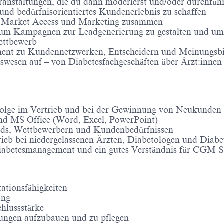
ranstaltungen, die du dann moderierst und/oder durchführ
und bedürfnisorientiertes Kundenerlebnis zu schaffen
al, Market Access und Marketing zusammen
 um Kampagnen zur Leadgenerierung zu gestalten und um
ettbewerb
ement zu Kundennetzwerken, Entscheidern und Meinungsb
wesen auf – von Diabetesfachgeschäften über Ärzt:innen b
Erfolge im Vertrieb und bei der Gewinnung von Neukunden
d MS Office (Word, Excel, PowerPoint)
ends, Wettbewerbern und Kundenbedürfnissen
rieb bei niedergelassenen Ärzten, Diabetologen und Diabe
iabetesmanagement und ein gutes Verständnis für CGM-Sy
ationsfähigkeiten
ung
hlussstärke
hungen aufzubauen und zu pflegen