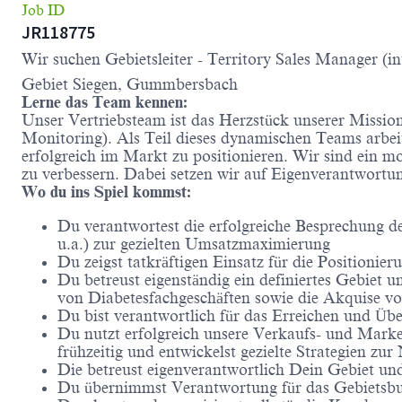
Job ID
JR118775
Wir suchen Gebietsleiter - Territory Sales Manager (in
Gebiet Siegen, Gummbersbach
Lerne das Team kennen:
Unser Vertriebsteam ist das Herzstück unserer Miss
Monitoring). Als Teil dieses dynamischen Teams arbe
erfolgreich im Markt zu positionieren. Wir sind ein m
zu verbessern. Dabei setzen wir auf Eigenverantwort
Wo du ins Spiel kommst:
Du verantwortest die erfolgreiche Besprechung d
u.a.) zur gezielten Umsatzmaximierung
Du zeigst tatkräftigen Einsatz für die Position
Du betreust eigenständig ein definiertes Gebiet 
von Diabetesfachgeschäften sowie die Akquise 
Du bist verantwortlich für das Erreichen und Üb
Du nutzt erfolgreich unsere Verkaufs- und Marke
frühzeitig und entwickelst gezielte Strategien
Die betreust eigenverantwortlich Dein Gebiet u
Du übernimmst Verantwortung für das Gebietsbu