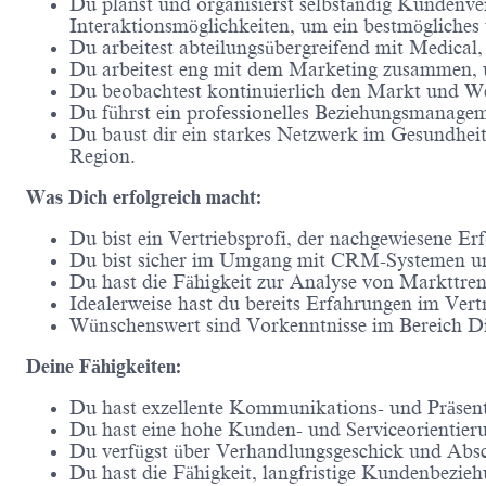
Du planst und organisierst selbständig Kundenve
Interaktionsmöglichkeiten, um ein bestmögliches 
Du arbeitest abteilungsübergreifend mit Medic
Du arbeitest eng mit dem Marketing zusammen,
Du beobachtest kontinuierlich den Markt und W
Du führst ein professionelles Beziehungsmanag
Du baust dir ein starkes Netzwerk im Gesundheits
Region.
Was Dich erfolgreich macht:
Du bist ein Vertriebsprofi, der nachgewiesene 
Du bist sicher im Umgang mit CRM-Systemen un
Du hast die Fähigkeit zur Analyse von Markttr
Idealerweise hast du bereits Erfahrungen im Vert
Wünschenswert sind Vorkenntnisse im Bereich D
Deine Fähigkeiten:
Du hast exzellente Kommunikations- und Präsent
Du hast eine hohe Kunden- und Serviceorientier
Du verfügst über Verhandlungsgeschick und Absc
Du hast die Fähigkeit, langfristige Kundenbezie