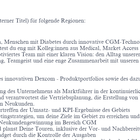
terner Titel) für folgende Regionen:
ion, Menschen mit Diabetes durch innovative CGM-Techn
itest du eng mit Kolleg:innen aus Medical, Market Acce
otiviertes Team mit einer klaren Vision: den Alltag unse
ung, Teamgeist und eine enge Zusammenarbeit mit unsere
es innovativen Dexcom - Produktportfolios sowie des daz
ierung des Unternehmens als Marktführer in der kontinuie
und verantwortest die Vertriebsplanung, die Erstellung v
von Neukunden.
ertreffen der Umsatz- und KPI-Ergebnisse des Gebiets
tingstrategien, um deine Ziele im Gebiet zu erreichen u
 zur Neukundengewinnung im Bereich CGM
nd planst Deine Touren, inklusive der Vor- und Nachber
dget durch die Kontrolle der Ausgaben